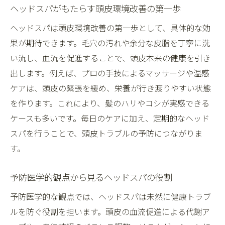
安心して受けられるヘッドスパの特徴を知
ヘッドスパがもたらす頭皮環境改善の第一歩
る
ヘッドスパは頭皮環境改善の第一歩として、具体的な効
ヘッドスパと医療の違いを予防医学視点で
果が期待できます。毛穴の汚れや余分な皮脂を丁寧に洗
整理
い流し、血流を促進することで、頭皮本来の健康を引き
富山のヘッドスパが予防医学で評価される
出します。例えば、プロの手技によるマッサージや温感
理由
ケアは、頭皮の緊張を緩め、栄養が行き渡りやすい状態
を作ります。これにより、髪のハリやコシが実感できる
ヘッドスパが提供する安心の頭皮ケアサー
ケースも多いです。毎日のケアに加え、定期的なヘッド
ビス
スパを行うことで、頭皮トラブルの予防につながりま
医療行為ではないヘッドスパの安全性と利
す。
点
薄毛予防に役立つヘッドスパの新常識
予防医学的観点から見るヘッドスパの役割
ヘッドスパで実践できる薄毛予防の方法と
予防医学的な観点では、ヘッドスパは未然に健康トラブ
効果
ルを防ぐ役割を担います。頭皮の血流促進による代謝ア
富山市で話題の薄毛対策ヘッドスパの選び