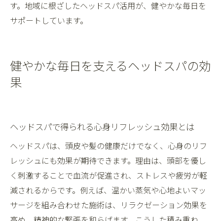
す。地域に根ざしたヘッドスパ活用が、健やかな毎日を
影響
サポートしています。
メンズにおすすめの富山ヘッドスパ活用法
富山で体験できるメンズヘッドスパの実際
日常に取り入れたい頭皮洗浄ヘッドスパ活用法
健やかな毎日を支えるヘッドスパの効
頭皮洗浄ヘッドスパの日常ケア活用テクニ
果
ック
ヘッドスパを毎日の頭皮ケアに活かす方法
ヘッドスパで得られる心身リフレッシュ効果とは
富山市で人気の頭皮洗浄ヘッドスパ体験談
日常生活で簡単にできるヘッドスパの工夫
ヘッドスパは、頭皮や髪の健康だけでなく、心身のリフ
頭皮洗浄ヘッドスパがもたらす継続効果を
レッシュにも効果が期待できます。理由は、頭部を優し
紹介
く刺激することで血流が促進され、ストレスや疲労が軽
減されるからです。例えば、温かい蒸気や心地よいマッ
ヘッドスパ活用のポイントと日常ケアのコ
サージを組み合わせた施術は、リラクゼーション効果を
ツ
高め、精神的な緊張を和らげます。こうした積み重ね