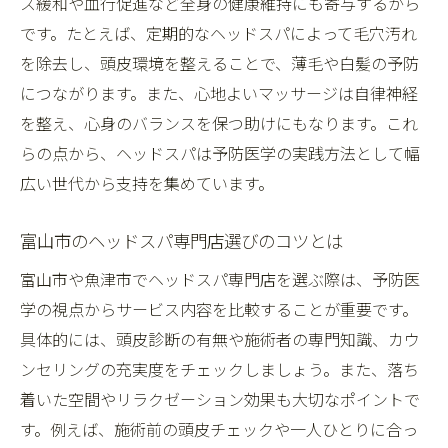
ス緩和や血行促進など全身の健康維持にも寄与するから
ヘッドスパがストレス軽減に効く仕組みを
です。たとえば、定期的なヘッドスパによって毛穴汚れ
解説
を除去し、頭皮環境を整えることで、薄毛や白髪の予防
ヘッドスパが富山市で健康維持に選ばれる
につながります。また、心地よいマッサージは自律神経
理由
を整え、心身のバランスを保つ助けにもなります。これ
予防医学に根ざしたヘッドスパの実践効果
らの点から、ヘッドスパは予防医学の実践方法として幅
を知る
広い世代から支持を集めています。
ヘッドスパの血行促進と美髪サポートの秘
富山市のヘッドスパ専門店選びのコツとは
訣
頭皮ケアに役立つヘッドスパの魅力とは
富山市や魚津市でヘッドスパ専門店を選ぶ際は、予防医
学の視点からサービス内容を比較することが重要です。
ヘッドスパが頭皮ケアに最適な理由を探る
具体的には、頭皮診断の有無や施術者の専門知識、カウ
富山市で人気のヘッドスパ美容院の特徴
ンセリングの充実度をチェックしましょう。また、落ち
ヘッドスパの施術内容と頭皮改善の流れ
着いた空間やリラクゼーション効果も大切なポイントで
頭皮洗浄ヘッドスパの効果的な活用方法
す。例えば、施術前の頭皮チェックや一人ひとりに合っ
ヘッドスパで感じるリラクゼーションの魅