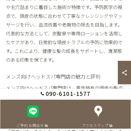
や毛穴詰まりに着目した施術が特徴です。予防医学の視
点で、頭皮の状態に合わせて丁寧なクレンジングやマッ
サージを行い、血流改善や老廃物の除去を目指します。
代表的な方法として、炭酸泉や専用ローションを活用し
たケアがあり、日常的な頭皮トラブルの予防に効果的で
す。これにより、健康な髪の成長をサポートし、清潔感
のある印象を保てます。
メンズ向けヘッドスパ専門店の魅力と評判
メンズ向けヘッドスパ専門店は、男性特有の頭皮や髪の
090-6101-1577
悩みに特化したサービスが魅力です。富山市や魚津市で
は、施術前の頭皮診断やパーソナライズケアを通じて、
個々のニーズに応じたアプローチが高く評価されていま
す。実際に利用した男性からは、「リラックスできる」
ご予約 お問合せ
アクセスマップ