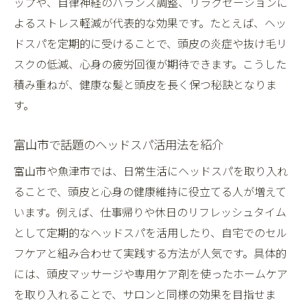
ップや、自律神経のバランス調整、リラクゼーションに
方
よるストレス軽減が代表的な効果です。たとえば、ヘッ
ヘッドスパが薄毛や白髪予防に有効な理由
ドスパを定期的に受けることで、頭皮の炎症や抜け毛リ
頭皮環境を整えるヘッドスパのポイント解
スクの低減、心身の疲労回復が期待できます。こうした
説
積み重ねが、健康な髪と頭皮を長く保つ秘訣となりま
予防医学と連携するヘッドスパの活用新常
す。
識
富山市で話題のヘッドスパ活用法を紹介
メンズにもおすすめな薄毛予防ヘッドスパ
術
富山市や魚津市では、日常生活にヘッドスパを取り入れ
メンズにも人気な富山のヘッドスパ事情
ることで、頭皮と心身の健康維持に役立てる人が増えて
富山のヘッドスパがメンズに選ばれる理由
います。例えば、仕事帰りや休日のリフレッシュタイム
とは
として定期的なヘッドスパを活用したり、自宅でのセル
フケアと組み合わせて実践する方法が人気です。具体的
男性の頭皮ケアに適したヘッドスパの特徴
には、頭皮マッサージや専用ケア剤を使ったホームケア
メンズ向けヘッドスパ専門店の魅力と評判
を取り入れることで、サロンと同様の効果を目指せま
ヘッドスパが男性の美容意識向上に与える