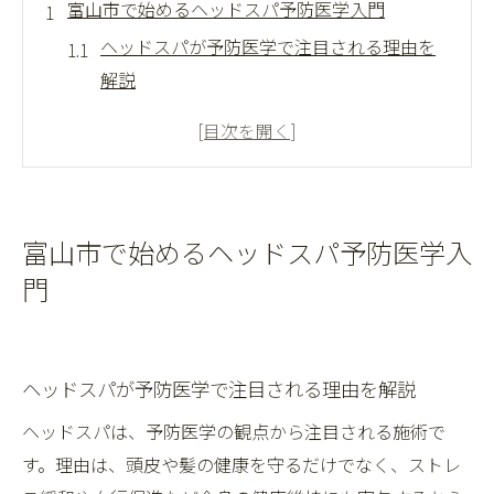
富山市で始めるヘッドスパ予防医学入門
ヘッドスパが予防医学で注目される理由を
解説
富山市のヘッドスパ専門店選びのコツとは
ヘッドスパの基本と予防医学の関係を知る
ヘッドスパがもたらす頭皮環境改善の第一
歩
富山市で始めるヘッドスパ予防医学入
予防医学的観点から見るヘッドスパの役割
門
富山市で話題のヘッドスパ活用法を紹介
健やかな毎日を支えるヘッドスパの効果
ヘッドスパで得られる心身リフレッシュ効
ヘッドスパが予防医学で注目される理由を解説
果とは
ヘッドスパは、予防医学の観点から注目される施術で
頭皮ケアに活かすヘッドスパの驚きのメリ
す。理由は、頭皮や髪の健康を守るだけでなく、ストレ
ット