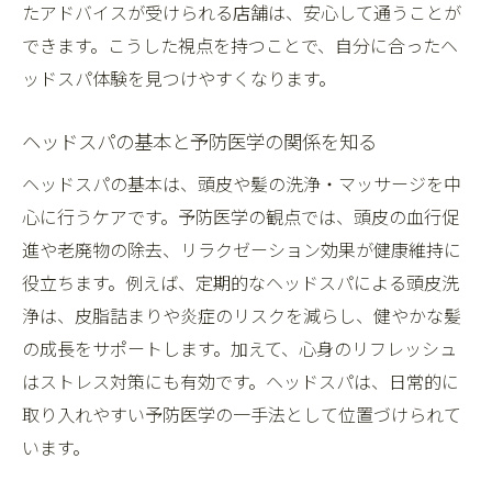
たアドバイスが受けられる店舗は、安心して通うことが
力
できます。こうした視点を持つことで、自分に合ったヘ
魚津でも支持されるヘッドスパの実用性
ッドスパ体験を見つけやすくなります。
魚津市で注目のヘッドスパ活用術を解説
ヘッドスパの基本と予防医学の関係を知る
魚津で選ばれるヘッドスパの実践ポイント
ヘッドスパで叶う魚津市民の頭皮ケア事情
ヘッドスパの基本は、頭皮や髪の洗浄・マッサージを中
心に行うケアです。予防医学の観点では、頭皮の血行促
魚津のヘッドスパ美容院の最新サービスに
進や老廃物の除去、リラクゼーション効果が健康維持に
注目
役立ちます。例えば、定期的なヘッドスパによる頭皮洗
頭皮洗浄ヘッドスパが魚津で人気の理由
浄は、皮脂詰まりや炎症のリスクを減らし、健やかな髪
魚津エリアでおすすめのヘッドスパ利用法
の成長をサポートします。加えて、心身のリフレッシュ
ヘッドスパを魚津で体験する際の注意点
はストレス対策にも有効です。ヘッドスパは、日常的に
ヘッドスパは医療行為ではない理由を解明
取り入れやすい予防医学の一手法として位置づけられて
ヘッドスパが医療行為でない根拠を詳しく
います。
解説