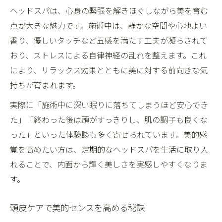
ヘッドスパは、心身の緊張を解きほぐしながら美を育む
スッキリ感が続くヘッドスパの本質とは
点が大きな魅力です。施術中は、静かな空間や心地よい
ヘッドスパで実感するスッキリ感の正体と
香り、優しいタッチなど五感を満たす工夫が凝らされて
美的効果
おり、ストレスによる自律神経の乱れを整えます。これ
長く続く爽快感を生むヘッドスパの技術力
により、リラックス効果とともに美に対する前向きな気
スッキリした後の美的感覚の高まり方
持ちが育まれます。
頭皮環境を整えるヘッドスパの本質とは
実際に「施術中に深い眠りに落ちてしまうほど安心でき
ヘッドスパのスッキリ感と心身のバランス
た」「終わった後は頭がすっきりし、肌の調子も良くな
関係
った」といった体験談も多く寄せられています。美的感
もし施術後にだるさを感じたら知っておくべき
覚を高めたい方は、定期的なヘッドスパを生活に取り入
ポイント
れることで、内面から輝く美しさを実感しやすくなりま
ヘッドスパ後のだるさは好転反応か見極め
す。
る方法
施術後にだるさを感じた時の正しい対応策
頭皮ケアで美的センスを高める秘訣