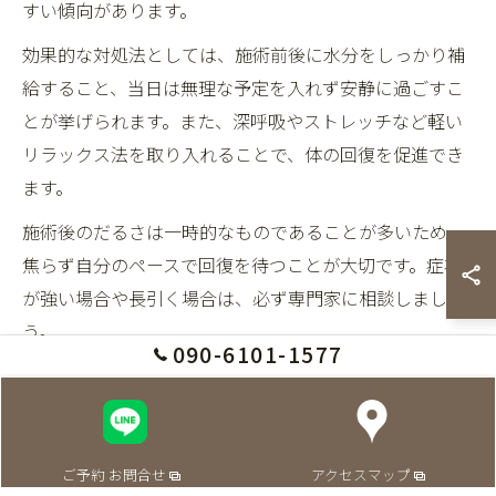
すい傾向があります。
効果的な対処法としては、施術前後に水分をしっかり補
給すること、当日は無理な予定を入れず安静に過ごすこ
とが挙げられます。また、深呼吸やストレッチなど軽い
リラックス法を取り入れることで、体の回復を促進でき
ます。
施術後のだるさは一時的なものであることが多いため、
焦らず自分のペースで回復を待つことが大切です。症状
が強い場合や長引く場合は、必ず専門家に相談しましょ
う。
090-6101-1577
体質別に異なるヘッドスパの反応を理解する
ヘッドスパの反応は、個人の体質や生活習慣によって大
きく異なります。たとえば、冷え性や低血圧の方は施術
ご予約 お問合せ
アクセスマップ