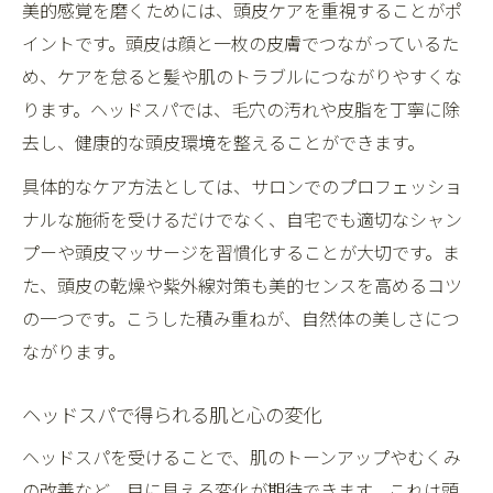
ヘッドスパ後の体調変化と美的感覚の関係
美的感覚を磨くためには、頭皮ケアを重視することがポ
だるさの原因とヘッドスパの効果的な対処
イントです。頭皮は顔と一枚の皮膚でつながっているた
法
め、ケアを怠ると髪や肌のトラブルにつながりやすくな
ります。ヘッドスパでは、毛穴の汚れや皮脂を丁寧に除
体質別に異なるヘッドスパの反応を理解す
去し、健康的な頭皮環境を整えることができます。
る
ヘッドスパで得られる小顔や透明感アップの秘
具体的なケア方法としては、サロンでのプロフェッショ
密
ナルな施術を受けるだけでなく、自宅でも適切なシャン
ヘッドスパで実感する小顔効果のメカニズ
プーや頭皮マッサージを習慣化することが大切です。ま
ム
た、頭皮の乾燥や紫外線対策も美的センスを高めるコツ
の一つです。こうした積み重ねが、自然体の美しさにつ
透明感アップを叶えるヘッドスパの魅力
ながります。
むくみ改善で美的感覚が高まるヘッドスパ
の力
ヘッドスパで得られる肌と心の変化
血行促進による美肌と小顔へのアプローチ
ヘッドスパを受けることで、肌のトーンアップやむくみ
ヘッドスパで顔立ちが整う理由を解説
の改善など、目に見える変化が期待できます。これは頭