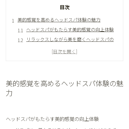
目次
美的感覚を高めるヘッドスパ体験の魅力
ヘッドスパがもたらす美的感覚の向上体験
リラックスしながら美を磨くヘッドスパの
魅力
頭皮ケアで美的センスを高める秘訣
ヘッドスパで得られる肌と心の変化
美意識が変わるヘッドスパの新発見
美的感覚を高めるヘッドスパ体験の魅
ヘッドスパ好転反応で知る新たな美しさ
力
ヘッドスパ施術後の好転反応と美しさの関
係
好転反応が示すヘッドスパの美容的価値
ヘッドスパがもたらす美的感覚の向上体験
ヘッドスパ好転反応の症状と正しい理解