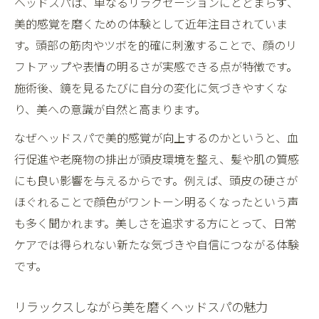
ヘッドスパは、単なるリラクゼーションにとどまらず、
美的感覚に変化をもたらす好転反応の仕組
美的感覚を磨くための体験として近年注目されていま
み
す。頭部の筋肉やツボを的確に刺激することで、顔のリ
体質によるヘッドスパ好転反応の違い
フトアップや表情の明るさが実感できる点が特徴です。
深いリラクゼーションがヘッドスパで叶う理由
施術後、鏡を見るたびに自分の変化に気づきやすくな
ヘッドスパが心身に深いリラクゼーション
り、美への意識が自然と高まります。
をもたらす理由
なぜヘッドスパで美的感覚が向上するのかというと、血
ストレス緩和に役立つヘッドスパの技術と
行促進や老廃物の排出が頭皮環境を整え、髪や肌の質感
工夫
にも良い影響を与えるからです。例えば、頭皮の硬さが
リラクゼーションと美的感覚を両立するヘ
ほぐれることで顔色がワントーン明るくなったという声
ッドスパの秘密
も多く聞かれます。美しさを追求する方にとって、日常
ケアでは得られない新たな気づきや自信につながる体験
ヘッドスパで疲労回復と気分転換を実感す
です。
る
自律神経とヘッドスパのリラクゼーション
リラックスしながら美を磨くヘッドスパの魅力
効果