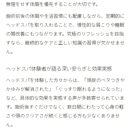
無理をせず体調を優先することが大切です。
ヘッドスパで起こる好転反応の特徴と対応
法
施術前後の体調や生活習慣にも配慮しながら、定期的に
心身リフレッシュを叶えるヘッドスパの選び方
ヘッドスパを取り入れることで、慢性的な肩こりや睡眠
の質改善にもつながります。究極のリフレッシュを目指
ヘッドスパ選びで究極のリフレッシュを実
すなら、継続的なケアと正しい知識の習得が欠かせませ
現
ん。
口コミ重視で選ぶ後悔しないヘッドスパの
基準
ヘッドスパ体験者が語る深い安らぎと効果実感
ヘッドスパの体験談から学ぶ失敗しない選
ヘッドスパを体験した方々からは、「頭皮のベタつきや
び方
かゆみが解消された」「ぐっすり眠れるようになった」
究極のヘッドスパ効果を引き出すサロン選
など、具体的な効果を実感する声が多数寄せられていま
定法
す。施術後すぐだけでなく、数日間にわたって心身の軽
ヘッドスパで心身を癒すための比較ポイン
さや頭のクリアさが続くと感じる方も少なくありませ
ト
ん。
口コミから見るヘッドスパの本当の効果と注意