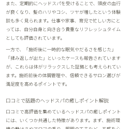
また、定期的にヘッドスパを受けることで、頭皮の血行
点
が良くなり、髪のハリやコシ、ツヤが増したという体験
口コミで判明ヘッドスパの本当の効果と体
談も多く見られます。仕事や家事、育児で忙しい方にと
験談
っては、自分自身と向き合う貴重なリフレッシュタイム
ヘッドスパがもたらすリフレッシュの真実
としても評価されています。
を検証
一方で、「施術後に一時的な眠気やだるさを感じた」
ヘッドスパ利用者の声に学ぶ注意点と体感
「揉み返しが出た」といったケースも報告されています
究極のヘッドスパ体験で得た効果と反省点
が、これらは体がリラックスした証拠とも考えられてい
口コミから分かるヘッドスパの落とし穴と
ます。施術前後の体調管理や、信頼できるサロン選びが
は
満足度を高めるポイントです。
口コミで話題のヘッドスパの癒しポイント解説
口コミで高評価を集めているヘッドスパの癒しポイント
には、いくつか共通した特徴があります。まず、施術環
境の静けさやアロマの香り、照明の工夫など、五感を心