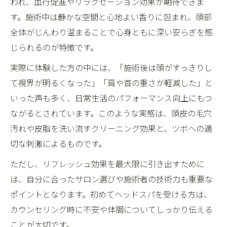
われ、血行促進やリラクゼーション効果が期待できま
ヘッドスパ直後の不調と安全なリフレッシ
す。施術中は静かな空間と心地よい香りに包まれ、頭部
ュ術
全体がじんわり温まることで心身ともに深い安らぎを感
眠気やだるさを防ぐヘッドスパ後のケア方
じられるのが特徴です。
法
実際に体験した方の中には、「施術後は頭がすっきりし
口コミで分かるヘッドスパ後の体調管理ポ
て視界が明るくなった」「肩や首の重さが軽減した」と
イント
いった声も多く、日常生活のパフォーマンス向上にもつ
ヘッドスパの翌日だるさを和らげる実践ア
ながるとされています。このような実感は、頭皮の毛穴
ドバイス
汚れや皮脂を洗い流すクリーニング効果と、ツボへの適
継続するヘッドスパで睡眠はどう変わるのか検
切な刺激によるものです。
証
ただし、リフレッシュ効果を最大限に引き出すために
継続ヘッドスパで実感する究極睡眠への変
は、自分に合ったサロン選びや施術者の技術力も重要な
化
ポイントとなります。初めてヘッドスパを受ける方は、
ヘッドスパを続けた結果睡眠の質に現れる
カウンセリング時に不安や体調についてしっかり伝える
効果
ことが大切です。