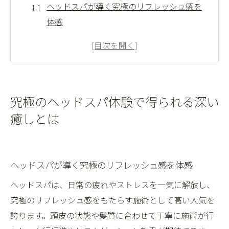
ヘッドスパが導く究極のリフレッシュ感を
体感
究極のヘッドスパで心身に訪れる癒しの変
化
ヘッドスパ体験者が語る深い安らぎと効果
実感
究極のヘッドスパ体験で得られる深い
口コミで話題のヘッドスパの癒しポイント
癒しとは
解説
究極のヘッドスパで得られる頭皮と心の調
和
ヘッドスパが導く究極のリフレッシュ感を体感
ヘッドスパ後の眠気やだるさに悩む方への対策
ヘッドスパは、日常の疲れやストレスを一気に解放し、
法
究極のリフレッシュ感をもたらす施術として高い人気を
ヘッドスパ後の眠気やだるさの原因と対処
誇ります。頭皮の状態や髪質に合わせて丁寧に施術が行
法