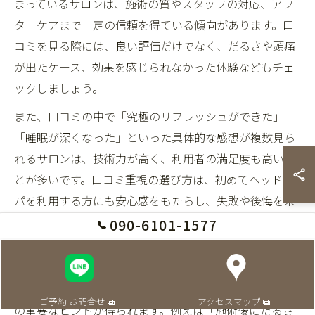
まっているサロンは、施術の質やスタッフの対応、アフ
ターケアまで一定の信頼を得ている傾向があります。口
コミを見る際には、良い評価だけでなく、だるさや頭痛
が出たケース、効果を感じられなかった体験などもチェ
ックしましょう。
また、口コミの中で「究極のリフレッシュができた」
「睡眠が深くなった」といった具体的な感想が複数見ら
れるサロンは、技術力が高く、利用者の満足度も高いこ
とが多いです。口コミ重視の選び方は、初めてヘッドス
パを利用する方にも安心感をもたらし、失敗や後悔を未
然に防ぐポイントとなります。
090-6101-1577
ヘッドスパの体験談から学ぶ失敗しない選び方
実際にヘッドスパを体験した方の声からは、サロン選び
ご予約 お問合せ
アクセスマップ
の重要なヒントが得られます。例えば「施術後にだるさ