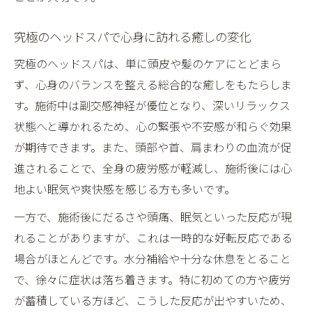
口コミで検証ヘッドスパが睡眠に与える影
響
究極のヘッドスパで心身に訪れる癒しの変化
ヘッドスパ定期利用で得られる睡眠の変化
究極のヘッドスパは、単に頭皮や髪のケアにとどまら
とは
ず、心身のバランスを整える総合的な癒しをもたらしま
究極睡眠を目指せるヘッドスパ体験の真実
す。施術中は副交感神経が優位となり、深いリラックス
ヘッドスパの安全性と好転反応の違いを解説
状態へと導かれるため、心の緊張や不安感が和らぐ効果
ヘッドスパの安全性と好転反応の正しい見
が期待できます。また、頭部や首、肩まわりの血流が促
極め方
進されることで、全身の疲労感が軽減し、施術後には心
地よい眠気や爽快感を感じる方も多いです。
ヘッドスパはやめた方がいいのか口コミか
ら考察
一方で、施術後にだるさや頭痛、眠気といった反応が現
好転反応と不調を区別するヘッドスパの知
れることがありますが、これは一時的な好転反応である
識
場合がほとんどです。水分補給や十分な休息をとること
ヘッドスパの安全な受け方と注意すべき症
で、徐々に症状は落ち着きます。特に初めての方や疲労
状
が蓄積している方ほど、こうした反応が出やすいため、